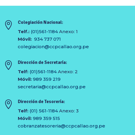
Colegiación Nacional:

Telf.:
(01)561-1184
Anexo: 1
Móvil:
934 737 071
colegiacion@ccpcallao.org.pe
Dirección de Secretaría:

Telf:
(01)561-1184
Anexo: 2
Móvil:
989 359 219
secretaria@ccpcallao.org.pe
Dirección de Tesorería:

Telf:
(01) 561-1184
Anexo: 3
Móvil:
989 359 515
cobranzatesoreria@ccpcallao.
org.pe