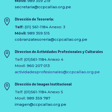
Móvil:
989 359 219
secretaria@ccpcallao.org.pe
Dirección de Tesorería:

Telf:
(01) 561-1184
Anexo: 3
Móvil:
989 359 515
cobranzatesoreria@ccpcallao.
org.pe
Direccion de Actividades Profesionales y Culturales

Telf:
(01)561-1184
Anexo 4
Movil:
960 207 013
actividadesprofesionales@ccpcallao.org.pe
Dirección de Imagen Institucional

Telf:
(01)561-1184
Anexo 5
Movil:
989 359 787
imagen@ccpcallao.org.pe